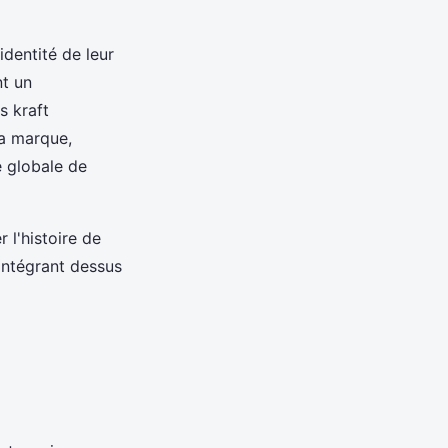
dentité de leur
nt un
s kraft
la marque,
e globale de
 l'histoire de
intégrant dessus