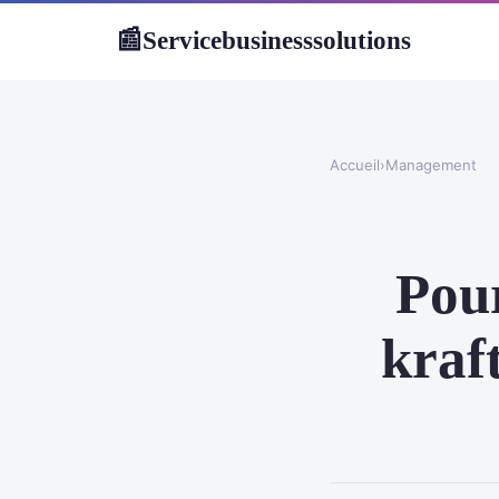
Servicebusinesssolutions
📰
Accueil
›
Management
Pour
kraf