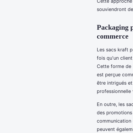
Cette approche 
souviendront de 
Packaging p
commerce
Les sacs kraft 
fois qu'un clien
Cette forme de m
est perçue comm
être intrigués e
professionnelle 
En outre, les sa
des promotions 
communication d
peuvent égaleme