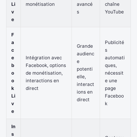
Li
monétisation
avancé
chaîne
v
s
YouTube
e
F
a
Publicité
Grande
c
s
audienc
e
Intégration avec
automati
e
b
Facebook, options
ques,
potenti
o
de monétisation,
nécessit
elle,
o
interactions en
e une
interact
k
direct
page
ions en
Li
Faceboo
direct
v
k
e
In
s