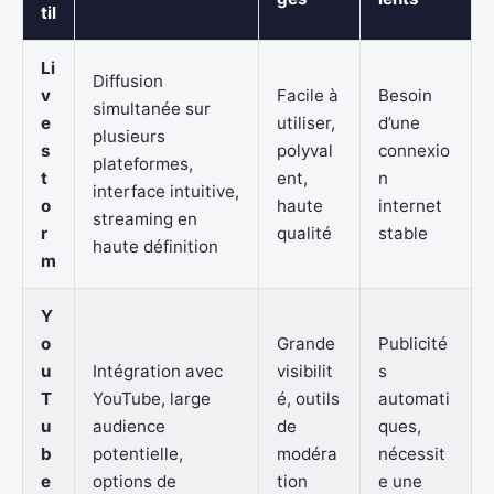
til
Li
Diffusion
v
Facile à
Besoin
simultanée sur
e
utiliser,
d’une
plusieurs
s
polyval
connexio
plateformes,
t
ent,
n
interface intuitive,
o
haute
internet
streaming en
r
qualité
stable
haute définition
m
Y
o
Grande
Publicité
u
Intégration avec
visibilit
s
T
YouTube, large
é, outils
automati
u
audience
de
ques,
b
potentielle,
modéra
nécessit
e
options de
tion
e une