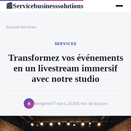
Servicebusinesssolutions
📰
Accueil
›
Services
SERVICES
Transformez vos événements
en un livestream immersif
avec notre studio
Benjamin
17 mars 2025
6 min de lecture
B