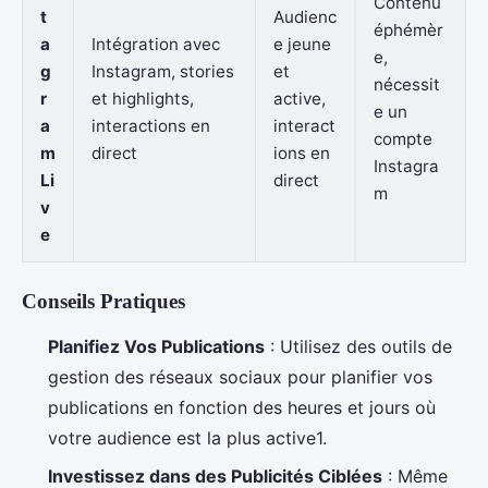
Contenu
t
Audienc
éphémèr
a
Intégration avec
e jeune
e,
g
Instagram, stories
et
nécessit
r
et highlights,
active,
e un
a
interactions en
interact
compte
m
direct
ions en
Instagra
Li
direct
m
v
e
Conseils Pratiques
Planifiez Vos Publications
: Utilisez des outils de
gestion des réseaux sociaux pour planifier vos
publications en fonction des heures et jours où
votre audience est la plus active1.
Investissez dans des Publicités Ciblées
: Même