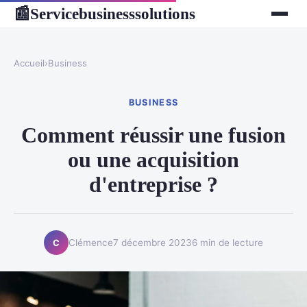
Servicebusinesssolutions
📰
Accueil
›
Business
BUSINESS
Comment réussir une fusion
ou une acquisition
d'entreprise ?
Clémence
7 décembre 2023
6 min de lecture
C