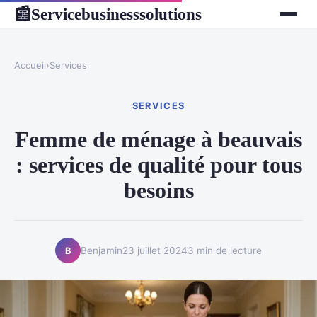
Servicebusinesssolutions
📰
Accueil
›
Services
SERVICES
Femme de ménage à beauvais
: services de qualité pour tous
besoins
Benjamin
23 juillet 2024
3 min de lecture
B